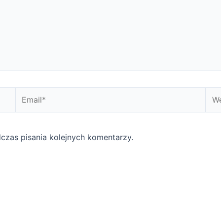
Email*
Web
czas pisania kolejnych komentarzy.