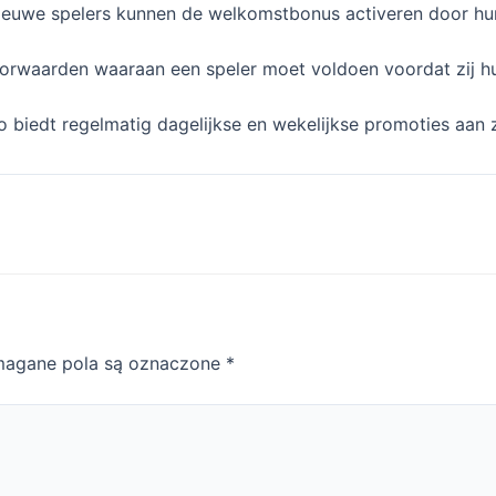
euwe spelers kunnen de welkomstbonus activeren door hun
voorwaarden waaraan een speler moet voldoen voordat zij 
 biedt regelmatig dagelijkse en wekelijkse promoties aan z
agane pola są oznaczone
*