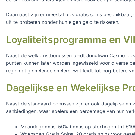
wobec
jednej
Daarnaast zijn er meestal ook gratis spins beschikbaar,
osoby,
uit te proberen zonder hun eigen geld te riskeren.
będzie
miał
Loyaliteitsprogramma en VI
powody,
aby
Naast de welkomstbonussen biedt Jungliwin Casino ook 
wiedzieć,
punten kunnen later worden ingewisseld voor diverse be
że
regelmatig spelende spelers, wat leidt tot nog betere vo
roszczenie
o
Dagelijkse en Wekelijkse P
status
zagraniczny
wobec
Naast de standaard bonussen zijn er ook dagelijkse en 
tej
aanbiedingen, waar spelers een percentage van hun verlor
osoby
jest
Maandagbonus: 50% bonus op stortingen tot €10
niedokładne
Woensdag Gratis Spins: 20 gratis spins voor ges