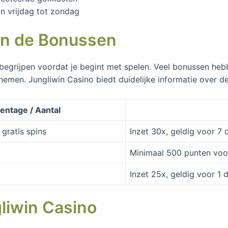
n vrijdag tot zondag
an de Bonussen
begrijpen voordat je begint met spelen. Veel bonussen hebb
en. Jungliwin Casino biedt duidelijke informatie over de
entage / Aantal
gratis spins
Inzet 30x, geldig voor 7
Minimaal 500 punten voor
Inzet 25x, geldig voor 1 
liwin Casino