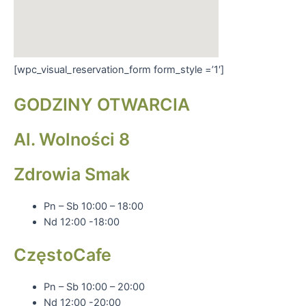
zwróciła
uwagę
na
dziedzinę
Gier
[wpc_visual_reservation_form form_style =’1′]
online
i
GODZINY OTWARCIA
kasyn
online.
Al. Wolności 8
Depozyt
Mifinity
Zdrowia Smak
Kasyno
:
Kiedy
gracz
Pn – Sb 10:00 – 18:00
wie,
Nd 12:00 -18:00
co
CzęstoCafe
robi,
przeszukuje
różne
Pn – Sb 10:00 – 20:00
wirtualne
Nd 12:00 -20:00