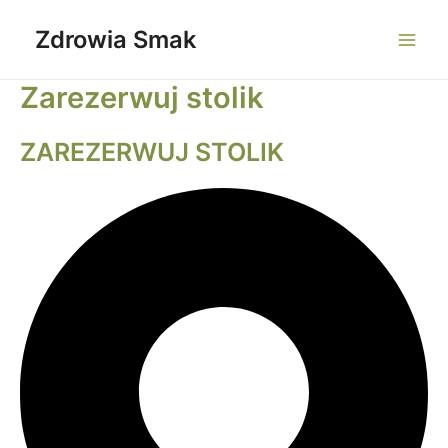
Sloty
Skip
to
bez
Zdrowia Smak
Main
content
rejestracji
do
Zarezerwuj stolik
Men
gry
na
ZAREZERWUJ STOLIK
prawdziwe
pieniądze
online
Bonus
Bez
Depozytu
Kasyno
Paysafecard
:
Ponadto
Netent
stale
wprowadza