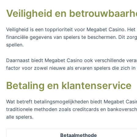
Najlepsze
Veiligheid en betrouwbaarh
Kasyno
Online
Veiligheid is een topprioriteit voor Megabet Casino. He
Niski
financiële gegevens van spelers te beschermen. Dit zor
Obrót
spellen.
Bonusu
:
Nie
Daarnaast biedt Megabet Casino ook verschillende vera
brakuje
factor voor zowel nieuwe als ervaren spelers die zich in
gwiazd
z
Betaling en klantenservice
moim
samym
parlay
Wat betreft betalingsmogelijkheden biedt Megabet Casin
Gry
traditionele methoden zoals creditcards en bankoversch
Dla
alle spelers.
Toronto
Blue
Betaalmethode