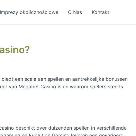
Imprezy okolicznościowe
O Nas
Kontakt
asino?
biedt een scala aan spellen en aantrekkelijke bonussen
spect van Megabet Casino is en waarom spelers steeds
asino beschikt over duizenden spellen in verschillende
icrogaming en Evolution Gaming leveren een gevarieerd