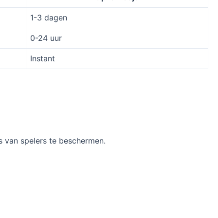
1-3 dagen
0-24 uur
Instant
s van spelers te beschermen.