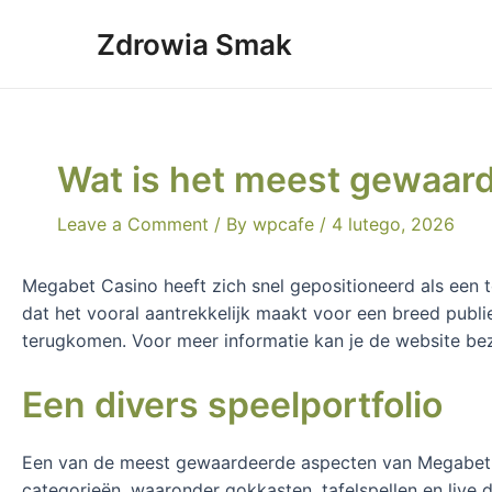
Gry
Skip
Zdrowia Smak
to
na
content
pieniądze
automaty
2026
Wat is het meest gewaar
Chancer
Leave a Comment
/ By
wpcafe
/
4 lutego, 2026
Casino
Bonus
Megabet Casino heeft zich snel gepositioneerd als een 
Bez
dat het vooral aantrekkelijk maakt voor een breed publ
Depozytu
terugkomen. Voor meer informatie kan je de website b
2026
:
Wystarczy
Een divers speelportfolio
tylko
na
Początkowy
Een van de meest gewaardeerde aspecten van Megabet Cas
bonus.
categorieën, waaronder gokkasten, tafelspellen en live