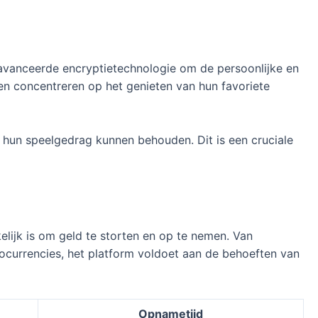
geavanceerde encryptietechnologie om de persoonlijke en
en concentreren op het genieten van hun favoriete
hun speelgedrag kunnen behouden. Dit is een cruciale
lijk is om geld te storten en op te nemen. Van
ocurrencies, het platform voldoet aan de behoeften van
Opnametijd