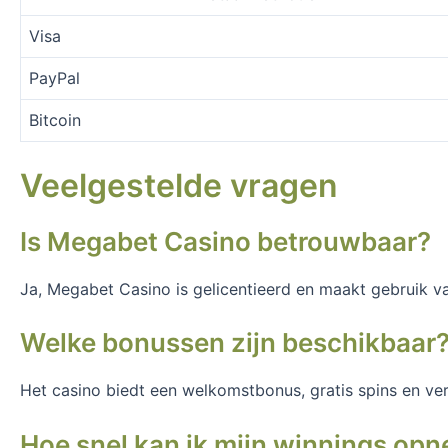
Jays
vs.
Visa
3D
PayPal
sloty
Bitcoin
na
wakacje
Veelgestelde vragen
2026
Is Megabet Casino betrouwbaar?
Legiano
Casino
Ja, Megabet Casino is gelicentieerd en maakt gebruik v
Bonus
Bez
Welke bonussen zijn beschikbaar
Depozytu
2026
Het casino biedt een welkomstbonus, gratis spins en ver
Obrót
bonusem
Hoe snel kan ik mijn winnings op