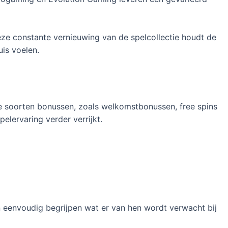
eze constante vernieuwing van de spelcollectie houdt de
uis voelen.
de soorten bonussen, zoals welkomstbonussen, free spins
lervaring verder verrijkt.
 eenvoudig begrijpen wat er van hen wordt verwacht bij