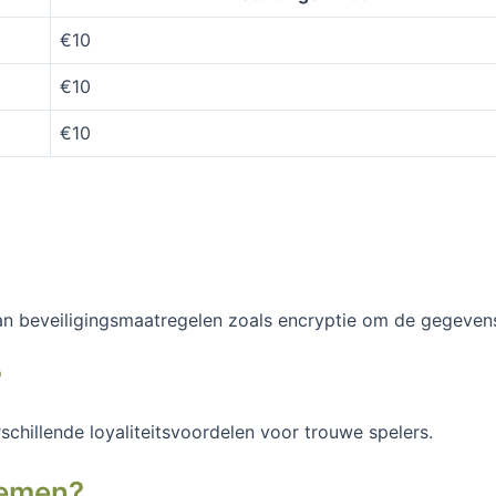
€10
€10
€10
an beveiligingsmaatregelen zoals encryptie om de gegeven
?
schillende loyaliteitsvoordelen voor trouwe spelers.
nemen?