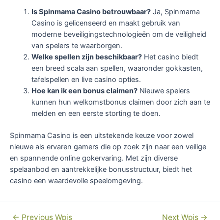
Is Spinmama Casino betrouwbaar?
Ja, Spinmama
Kasyno
Casino is gelicenseerd en maakt gebruik van
Z
moderne beveiligingstechnologieën om de veiligheid
Depozytem
van spelers te waarborgen.
Muchbetter
Welke spellen zijn beschikbaar?
Het casino biedt
Wszelkie
een breed scala aan spellen, waaronder gokkasten,
naruszenia
tafelspellen en live casino opties.
warunków,
Hoe kan ik een bonus claimen?
Nieuwe spelers
oszustwa
kunnen hun welkomstbonus claimen door zich aan te
lub
melden en een eerste storting te doen.
angażowanie
się
Spinmama Casino is een uitstekende keuze voor zowel
w
nieuwe als ervaren gamers die op zoek zijn naar een veilige
nielegalne
en spannende online gokervaring. Met zijn diverse
działania
spelaanbod en aantrekkelijke bonusstructuur, biedt het
będą
casino een waardevolle speelomgeving.
podstawą
do
usunięcia
Nawigacja
←
Previous Wpis
Next Wpis
→