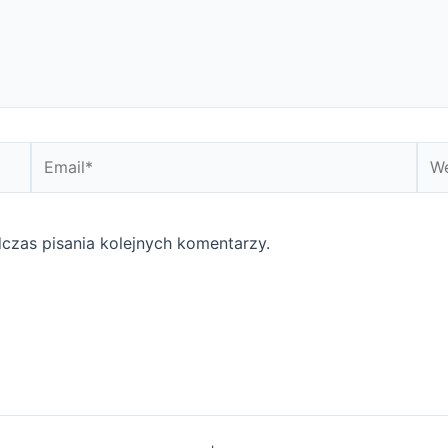
Email*
Web
czas pisania kolejnych komentarzy.