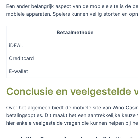
Poker
Een ander belangrijk aspect van de mobiele site is de be
Online
mobiele apparaten. Spelers kunnen veilig storten en opn
bezproblemowo
dołączył
Betaalmethode
do
wirtualnego
iDEAL
świata
gier
Creditcard
dzięki
E-wallet
niesamowitym
darmowym
Conclusie en veelgestelde 
aplikacjom
pokerowym,
które
Over het algemeen biedt de mobiele site van Wino Casino 
umożliwiły
betalingsopties. Dit maakt het een aantrekkelijke keuze 
dotarcie
hier enkele veelgestelde vragen die kunnen helpen bij h
do
szerszego