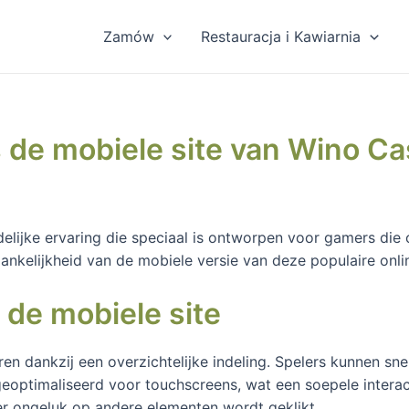
Zamów
Restauracja i Kawiarnia
s de mobiele site van Wino Ca
elijke ervaring die speciaal is ontworpen voor gamers die
gankelijkheid van de mobiele versie van deze populaire onli
 de mobiele site
n dankzij een overzichtelijke indeling. Spelers kunnen snel
geoptimaliseerd voor touchscreens, wat een soepele interac
er ongeluk op andere elementen wordt geklikt.