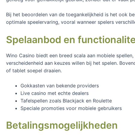
Użytkownikom
podlegają
Bij het beoordelen van de toegankelijkheid is het ook be
wymogowi
optimale speelervaring, vooral wanneer spelers verschill
obrotu
i
Spelaanbod en functionalite
określonym
warunkom.
Wino Casino biedt een breed scala aan mobiele spellen, v
Nowe
verscheidenheid aan keuzes willen bij het spelen. Boven
Kasyno
of tablet soepel draaien.
Jeton
-
Gokkasten van bekende providers
Dzięki
Live casino met echte dealers
technologii
Tafelspellen zoals Blackjack en Roulette
pokerowej
Speciale promoties voor mobiele gebruikers
na
Androida
Betalingsmogelijkheden
i
iOS,