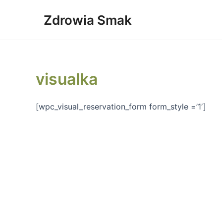
Kasyno
Skip
Zdrowia Smak
to
mayana
content
30
Darmowych
visualka
Spinów
Bez
Depozytu
[wpc_visual_reservation_form form_style =’1′]
Kasyno
Online
:
Innymi
słowy,
gracze
mają
realne
szanse
na