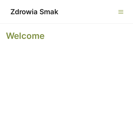
Texas
Skip
to
holdem
Zdrowia Smak
Main
content
poker
gra
slotspalace
sweety
spinmama
rubyreels
spin
bets24
blindluck
crypto
lemon
nv
quick
spin
Men
winbeatz
bruno
romibet
highflybet
gqbet
Welcome
spin
login
casino
granny
casino
casino
casino
casino
win
platinum
casino
Casinolab
casino
online
casino
Casino
schweiz
Darmowe
Spiny
Bez
Depozytu
:
Trzymając
się
zalecanych
poniżej
operatorów,
będziesz
w
dobrych