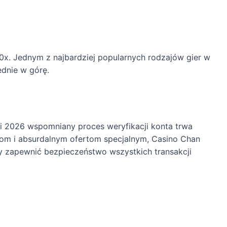
0x. Jednym z najbardziej popularnych rodzajów gier w
ednie w górę.
ji 2026 wspomniany proces weryfikacji konta trwa
orom i absurdalnym ofertom specjalnym, Casino Chan
by zapewnić bezpieczeństwo wszystkich transakcji