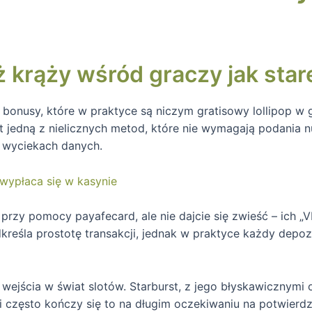
 krąży wśród graczy jak star
” bonusy, które w praktyce są niczym gratisowy lollipop w
t jedną z nielicznych metod, które nie wymagają podania n
h wyciekach danych.
 wypłaca się w kasynie
rzy pomocy payafecard, ale nie dajcie się zwieść – ich „V
kreśla prostotę transakcji, jednak w praktyce każdy depoz
wejścia w świat slotów. Starburst, z jego błyskawicznymi 
ści często kończy się to na długim oczekiwaniu na potwie