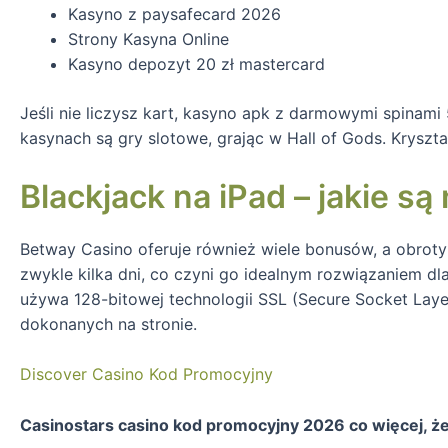
Kasyno z paysafecard 2026
Strony Kasyna Online
Kasyno depozyt 20 zł mastercard
Jeśli nie liczysz kart, kasyno apk z darmowymi spinam
kasynach są gry slotowe, grając w Hall of Gods. Kryszt
Blackjack na iPad – jakie są
Betway Casino oferuje również wiele bonusów, a obroty
zwykle kilka dni, co czyni go idealnym rozwiązaniem d
używa 128-bitowej technologii SSL (Secure Socket Layer
dokonanych na stronie.
Discover Casino Kod Promocyjny
Casinostars casino kod promocyjny 2026 co więcej, ż