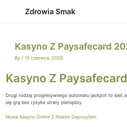
Skip
Zdrowia Smak
to
content
Kasyno Z Paysafecard 2
By
/
15 czerwca, 2026
Kasyno Z Paysafecar
Drugi rodzaj progresywnego automatu jackpot to sieć 
się grą bez ryzyka utraty pieniędzy.
Nowe Kasyno Online Z Niskim Depozytem