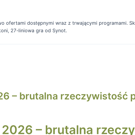
owo ofertami dostępnymi wraz z trwającymi programami. S
oni, 27-liniowa gra od Synot.
6 – brutalna rzeczywistość p
 2026 – brutalna rzecz