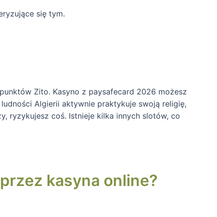
ryzujące się tym.
 punktów Zito. Kasyno z paysafecard 2026 możesz
udności Algierii aktywnie praktykuje swoją religię,
 ryzykujesz coś. Istnieje kilka innych slotów, co
przez kasyna online?