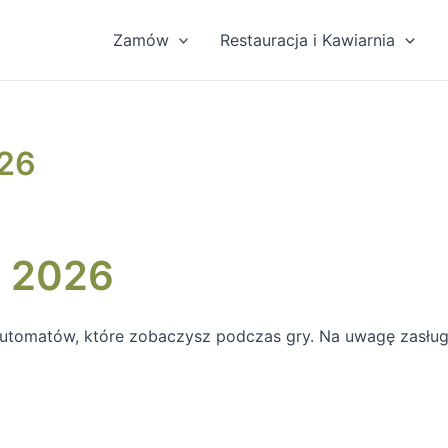
Zamów
Restauracja i Kawiarnia
026
d 2026
automatów, które zobaczysz podczas gry. Na uwagę zasługu