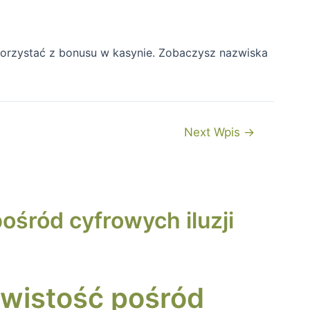
korzystać z bonusu w kasynie. Zobaczysz nazwiska
Next Wpis
→
ośród cyfrowych iluzji
ywistość pośród