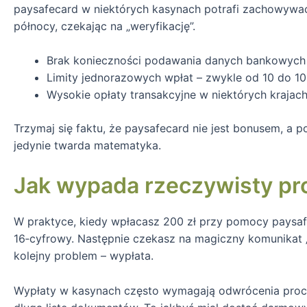
paysafecard w niektórych kasynach potrafi zachowywać s
północy, czekając na „weryfikację”.
Brak konieczności podawania danych bankowych –
Limity jednorazowych wpłat – zwykle od 10 do 1
Wysokie opłaty transakcyjne w niektórych krajach
Trzymaj się faktu, że paysafecard nie jest bonusem, a 
jedynie twarda matematyka.
Jak wypada rzeczywisty pr
W praktyce, kiedy wpłacasz 200 zł przy pomocy paysafe
16‑cyfrowy. Następnie czekasz na magiczny komunikat „
kolejny problem – wypłata.
Wypłaty w kasynach często wymagają odwrócenia proce