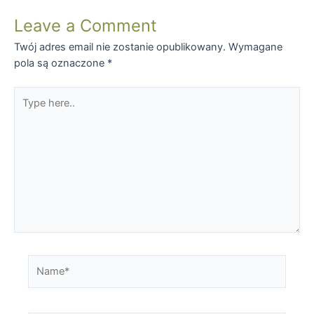
Stawki
Leave a Comment
Online
Twój adres email nie zostanie opublikowany.
Wymagane
pola są oznaczone
*
Type
here..
Name*