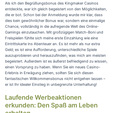
Als ich den Begrüßungsbonus des Kingmaker Casinos
bez
entdeckte, war ich gleich begeistert von den Möglichkeiten,
rejestracji
die er bot. Schon bei der Anmeldung wurde mir klar, dass
na
dies kein gewöhnlicher Bonus war, sondern eine einmalige
telefon
Chance, vollständig in die aufregende Welt des Online-
Gamings einzutauchen. Mit großzügigen Match-Boni und
Casinia
Freispielen fühlte sich meine erste Einzahlung wie eine
Casino
Eintrittskarte ins Abenteuer an. Es ist mehr als nur extra
Kod
Geld; es ist eine Aufforderung, unterschiedliche Spiele
Promocyjny
auszuprobieren und herauszufinden, was mich am meisten
2026
begeistert. Außerdem ist es äußerst befriedigend zu wissen,
Gdy
einen Vorsprung zu haben. Wenn Sie ein neues Casino-
zauważysz
Erlebnis in Erwägung ziehen, sollten Sie sich diesen
trudny
fantastischen Willkommensbonus nicht entgehen lassen –
teren,
er ist Ihr idealer Einstieg in unbegrenzte Unterhaltung!
możesz
zauważyć
Laufende Werbeaktionen
wiele
erkunden: Den Spaß am Leben
cyfr
i
erhalten