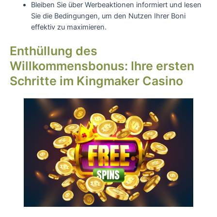
Bleiben Sie über Werbeaktionen informiert und lesen
z
Sie die Bedingungen, um den Nutzen Ihrer Boni
nimi.
effektiv zu maximieren.
Vave
Casino
Enthüllung des
Kod
Willkommensbonus: Ihre ersten
Promocyjny
2026
:
Schritte im Kingmaker Casino
Nie
ma
decyzji
do
podjęcia
po
zakład.
Darmowe
3d
maszyny
hazardowe