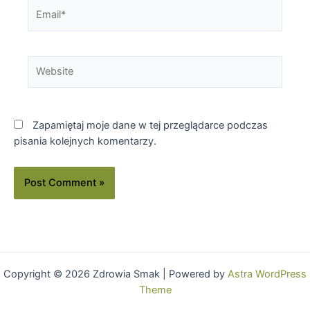
Email*
Website
Zapamiętaj moje dane w tej przeglądarce podczas
pisania kolejnych komentarzy.
Copyright © 2026 Zdrowia Smak | Powered by
Astra WordPress
Theme