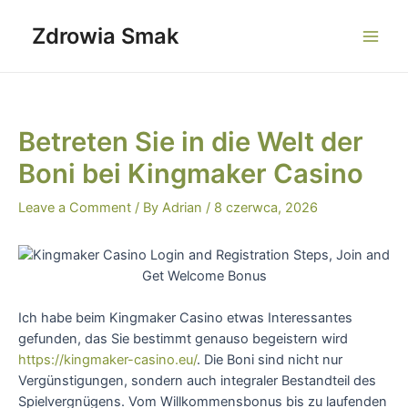
Bezpieczne
Skip
to
automaty
Zdrowia Smak
Main
content
do
pobrania
Men
bez
pobierania
Betreten Sie in die Welt der
2026
Boni bei Kingmaker Casino
Kasyno
Online
Leave a Comment
/ By
Adrian
/
8 czerwca, 2026
Lublin
:
Jako
takie,
lista
przeglądowa
Ich habe beim Kingmaker Casino etwas Interessantes
Zawiera
gefunden, das Sie bestimmt genauso begeistern wird
firmy,
https://kingmaker-casino.eu/
. Die Boni sind nicht nur
które
Vergünstigungen, sondern auch integraler Bestandteil des
zapewniają
Spielvergnügens. Vom Willkommensbonus bis zu laufenden